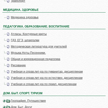
Транспорт
МЕДИЦИНА. ЗДОРОВЬЕ
Медицина,здоровье
ПЕДАГОГИКА. ОБРАЗОВАНИЕ. ВОСПИТАНИЕ
Атласы. Контурные карты
ГДЗ, ЕГЭ, шпаргалки
Методическая литература для учителей
Музыка.Ноты.Песенники.
Общая и коррекционная педагогика
Рисование
Учебная и справ.лит-ра по гуманитар. дисциплинам
Учебная и справ.лит-ра по естествен. дисциплинам
Учебная и справ.лит-ра по прикл. дисциплинам
ДОМ. БЫТ. СПОРТ. ТУРИЗМ
География. Путешествия
Дом. Быт. Досуг